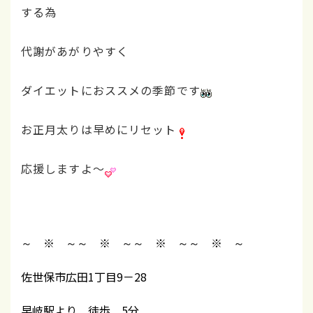
する為
代謝があがりやすく
ダイエットにおススメの季節です
お正月太りは早めにリセット
応援しますよ～
～ ※ ～～ ※ ～～ ※ ～～ ※ ～
佐世保市広田1丁目9－28
早岐駅より 徒歩 5分