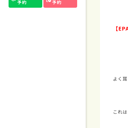
予約
予約
【EP
よく
これは