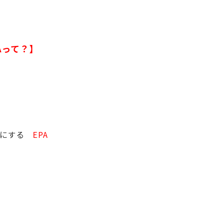
Aって？】
耳にする
EPA