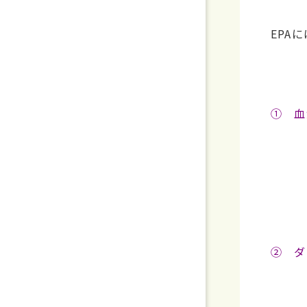
EPA
① 血
・
② ダ
・