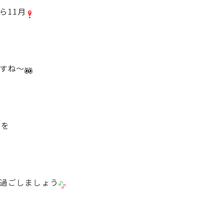
ら11月
すね～
日を
過ごしましょう