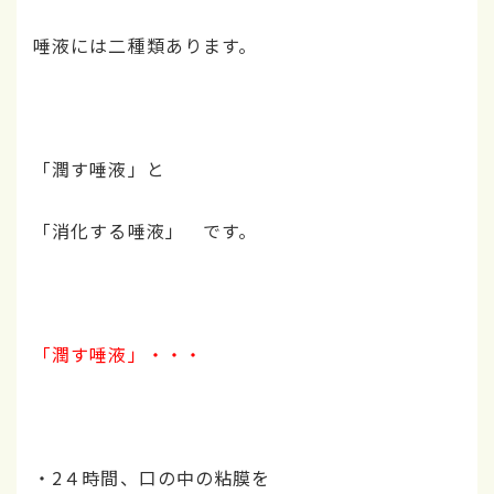
唾液には二種類あります。
「潤す唾液」と
「消化する唾液」 です。
「潤す唾液」・・・
・2４時間、口の中の粘膜を