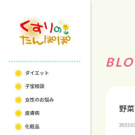
BLO
ダイエット
⼦宝相談
⼥性のお悩み
野菜
⽪膚病
2015.0
化粧品