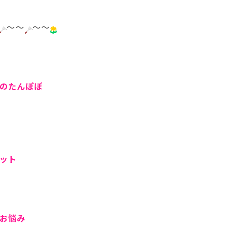
～～
～～
のたんぽぽ
ット
お悩み