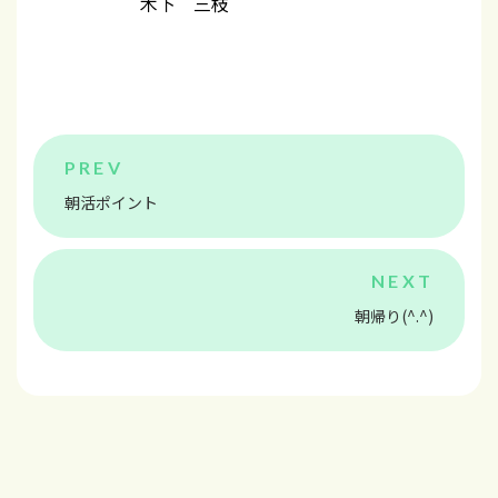
木下 三枝
朝活ポイント
朝帰り(^.^)