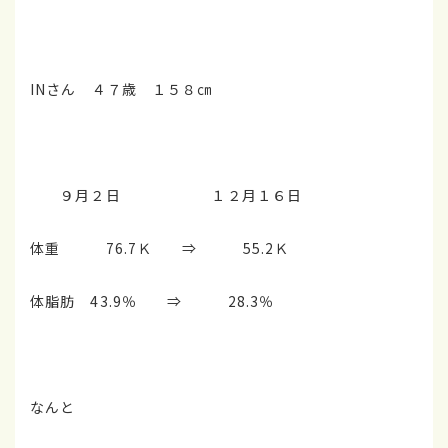
INさん ４７歳 １５８㎝
９月２日 １２月１６日
体重 76.7Ｋ ⇒ 55.2Ｋ
体脂肪 43.9％ ⇒ 28.3％
なんと