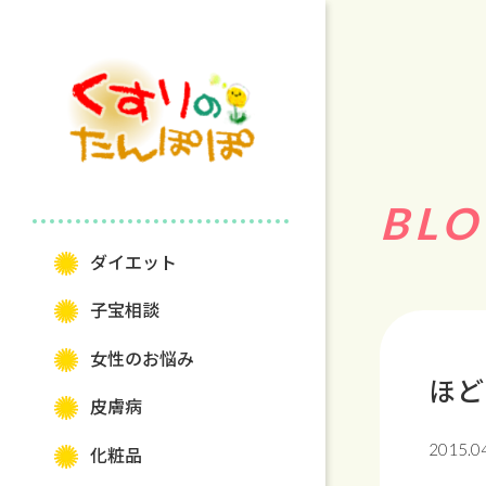
BLO
ダイエット
⼦宝相談
⼥性のお悩み
ほど
⽪膚病
2015.0
化粧品