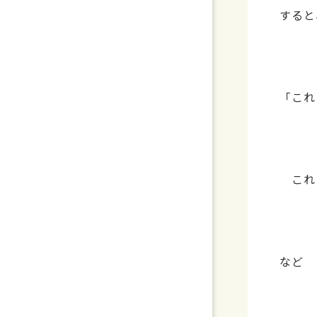
すると
「これ
これ
など