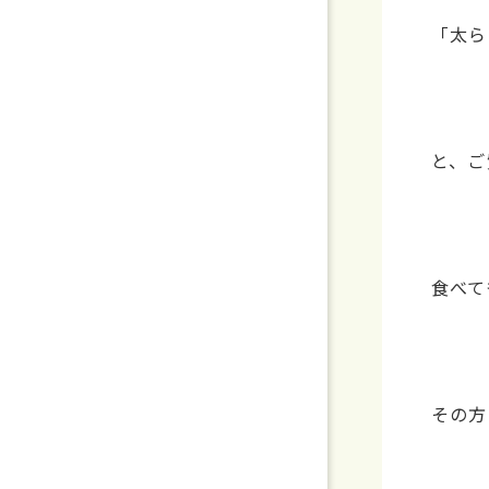
「太ら
と、ご
食べて
その方