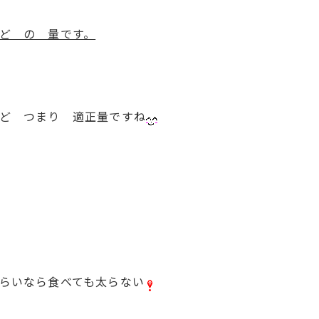
ど の 量です。
ど つまり 適正量ですね
らいなら食べても太らない