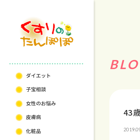
BLO
ダイエット
⼦宝相談
⼥性のお悩み
43
⽪膚病
2019.0
化粧品