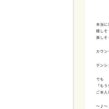
本当に
嬉しそ
楽しそ
カウン
テンシ
でも
「もう
ご本人
～♪～