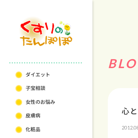
BLO
ダイエット
⼦宝相談
⼥性のお悩み
心と
⽪膚病
2012.0
化粧品