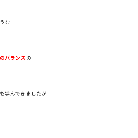
うな
のバランス
の
も学んできましたが