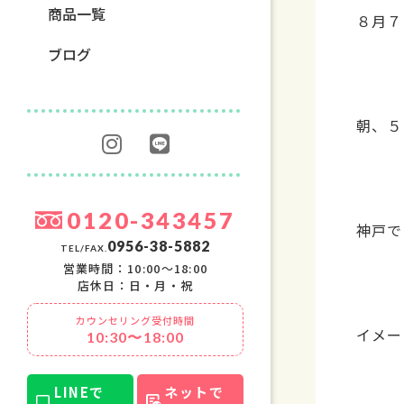
商品一覧
８月７
ブログ
朝、５
0120-343457
神戸で
0956-38-5882
TEL/FAX.
営業時間：10:00〜18:00
店休日：日・月・祝
カウンセリング受付時間
イメー
10:30〜18:00
LINEで
ネットで