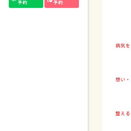
予約
予約
病気を
想い・
整える