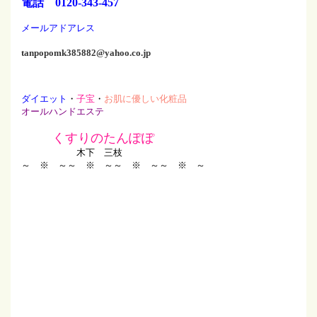
電話 0120-343-457
メールアドアレス
tanpopomk385882@yahoo.co.jp
ダイエット
・
子宝
・
お肌に優しい化粧品
オールハンドエステ
くすりのたんぽぽ
木下 三枝
～ ※ ～
～ ※ ～
～ ※ ～
～ ※ ～