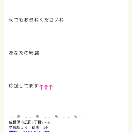
何でもお尋ねくださいね
あなたの綺麗
応援してます
～ ※ ～
～ ※ ～
～ ※ ～
～ ※ ～
佐世保市広田1丁目9－28
早岐駅より 徒歩 5分