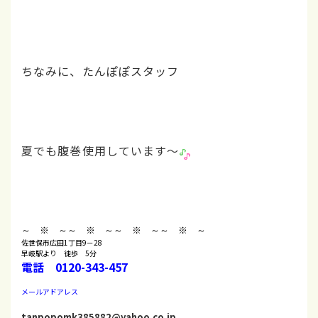
ちなみに、たんぽぽスタッフ
夏でも腹巻使用しています～
～ ※ ～
～ ※ ～
～ ※ ～
～ ※ ～
佐世保市広田1丁目9－28
早岐駅より 徒歩 5分
電話 0120-343-457
メールアドアレス
tanpopomk385882@yahoo.co.jp