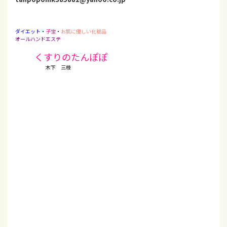
ダイエット
・
子宝
・
お肌に優しい化粧品
オールハンドエステ
くすりのたんぽぽ
木下 三枝