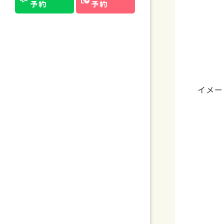
予約
予約
イメー
これ