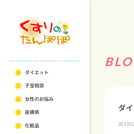
BLO
ダイエット
⼦宝相談
⼥性のお悩み
ダイ
⽪膚病
2013.0
化粧品