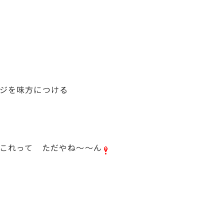
ジを味方につける
って ただやね～～ん