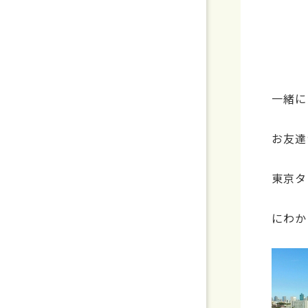
一緒に
お友達
東京タ
にわか