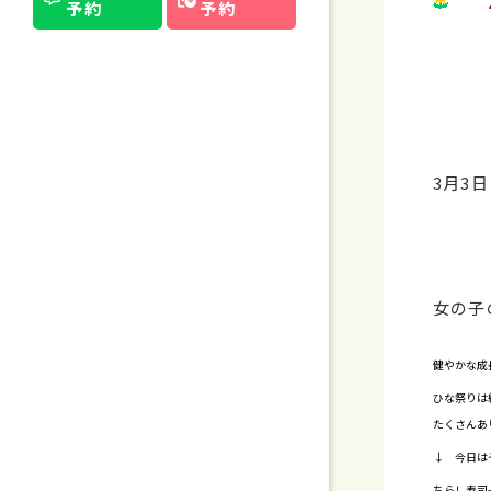
予約
予約
3月3
女の子
健やかな成
ひな祭りは
たくさんあ
↓ 今日は
ちらし寿司