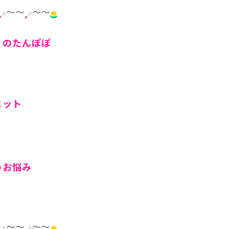
～～
～～
りのたんぽぽ
エット
のお悩み
～～
～～