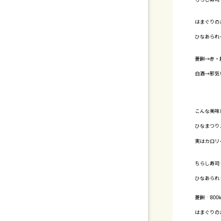
まめに
はまぐりの
ひなあられ
娘に
菱餅→赤・
白酒→邪気
こんな美味
ひなまつり
実はカロリ
ちらし寿司
ひなあられ…
菱餅…800
はまぐりの
（低カ