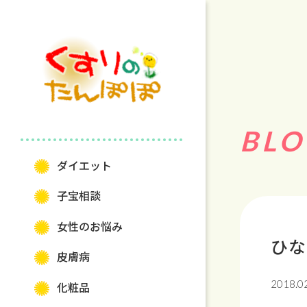
BLO
ダイエット
⼦宝相談
⼥性のお悩み
ひな
⽪膚病
2018.0
化粧品