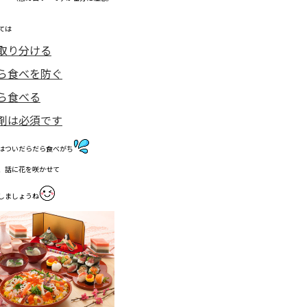
ては
取り分ける
ら食べを防ぐ
ら食べる
剤は必須です
はついだらだら食べがち
、話に花を咲かせて
しましょうね