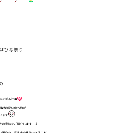
日はひな祭り
の
長を祈る行事
縁起の良い食べ物が
ります
その意味をご紹介します ↓
→華やか、長生きの象徴であるエビ