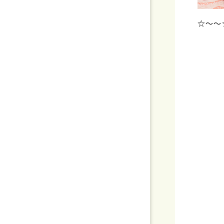
☆～～
佐世
女
ダ