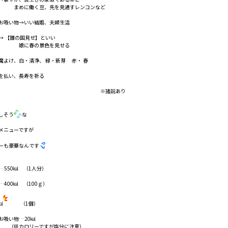
働く豆、先を見通すレンコンなど
お吸い物→いい結婚、夫婦生活
→ 【雛の国見せ】といい
春の景色を見せる
魔よけ、白・清浄、 緑・新芽 赤・ 春
を払い、長寿を祈る
※諸説あり
しそう
な
メニューですが
ーも豪華なんです
…550㎉ （1人分）
400㎉ （100ｇ）
㎉
（1個）
お吸い物…20㎉
ロリーですが塩分に注意）