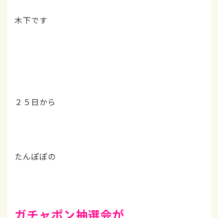
木下です
２５日から
たんぽぽの
ガチャポン抽選会が