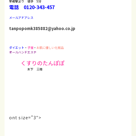
早岐駅より 徒歩 5分
電話 0120-343-457
メールアドアレス
tanpopomk385882@yahoo.co.jp
ダイエット
・
子宝
・
お肌に優しい化粧品
オールハンドエステ
くすりのたんぽぽ
木下 三枝
ont size=”3″>