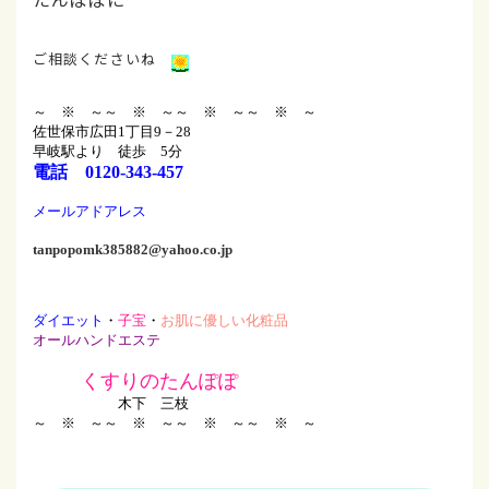
ご相談くださいね
～ ※ ～
～ ※ ～
～ ※ ～
～ ※ ～
佐世保市広田1丁目9－28
早岐駅より 徒歩 5分
電話 0120-343-457
メールアドアレス
tanpopomk385882@yahoo.co.jp
ダイエット
・
子宝
・
お肌に優しい化粧品
オールハンドエステ
くすりのたんぽぽ
木下 三枝
～ ※ ～
～ ※ ～
～ ※ ～
～ ※ ～