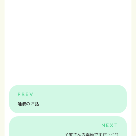
唾液のお話
子宝さんの季節です(*ﾟ▽ﾟ*)