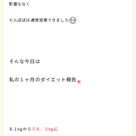
影響もなく
たんぽぽは通常営業できました
そんな今日は
私の１ヶ月のダイエット報告
６１kgから
５８．３kg
に